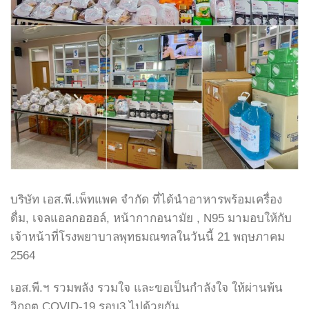
บริษัท เอส.พี.เพ็ทแพค จำกัด ที่ได้นำอาหารพร้อมเครื่อง
ดื่ม, เจลแอลกอฮอล์, หน้ากากอนามัย , N95 มามอบให้กับ
เจ้าหน้าที่โรงพยาบาลพุทธมณฑลในวันนี้ 21 พฤษภาคม
2564
เอส.พี.ฯ รวมพลัง รวมใจ และขอเป็นกำลังใจ ให้ผ่านพ้น
วิกฤต COVID-19 รอบ3 ไปด้วยกัน