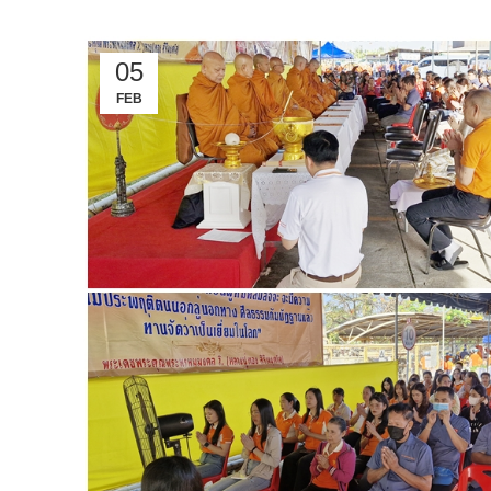
05
FEB