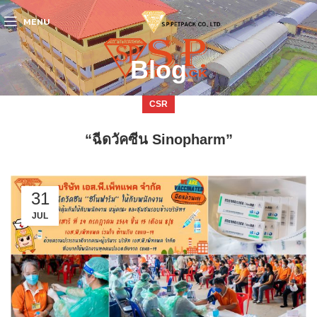
MENU
Blog
CSR
“ฉีดวัคซีน Sinopharm”
31
JUL