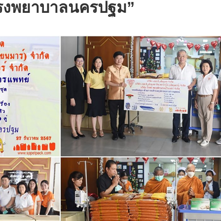
รงพยาบาลนครปฐม”