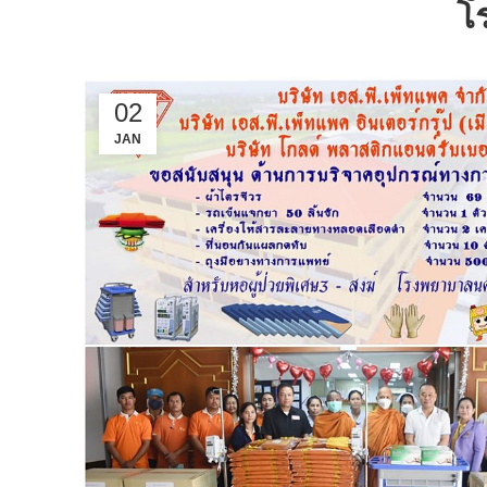
โ
02
JAN