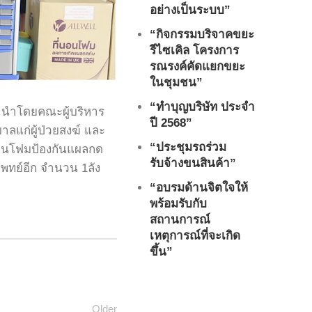
อย่างเป็นระบบ”
“กิจกรรมบริจาคขยะ
รีไซเคิล โครงการ
รณรงค์คัดแยกขยะ
ในชุมชน”
“ทำบุญบริษัท ประจำ
ุล นำโดยคณะผู้บริหาร
ปี 2568”
แก่ผู้ป่วยสงฆ์ และ
“ประชุมรถร่วม
่นอนโฟมป้องกันแผลกด
รับจ้างขนสินค้า”
พทย์อีก จำนวน 1ลัง
“อบรมด้านจิตใจให้
พร้อมรับกับ
สถานการณ์
เหตุการณ์ที่จะเกิด
ขึ้น”
Older